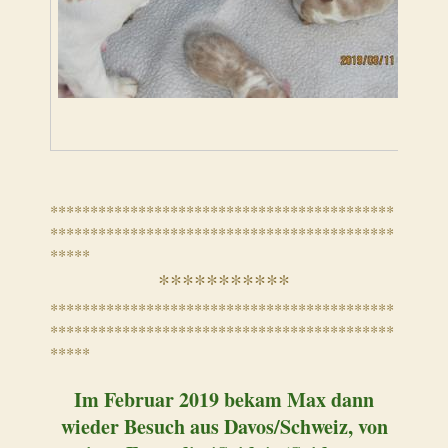
*******************************************
*******************************************
*****
***********
*******************************************
*******************************************
*****
Im Februar 2019 bekam Max dann
wieder Besuch aus Davos/Schweiz, von